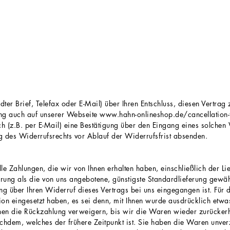
ndter Brief, Telefax oder E-Mail) über Ihren Entschluss, diesen Vertra
ung auch auf unserer Webseite
www.hahn-onlineshop.de/cancellation
 (z.B. per E-Mail) eine Bestätigung über den Eingang eines solchen 
ng des Widerrufsrechts vor Ablauf der Widerrufsfrist absenden.
e Zahlungen, die wir von Ihnen erhalten haben, einschließlich der Li
erung als die von uns angebotene, günstigste Standardlieferung gewäh
g über Ihren Widerruf dieses Vertrags bei uns eingegangen ist. Für
ion eingesetzt haben, es sei denn, mit Ihnen wurde ausdrücklich etwa
nen die Rückzahlung verweigern, bis wir die Waren wieder zurücker
hdem, welches der frühere Zeitpunkt ist. Sie haben die Waren unverz