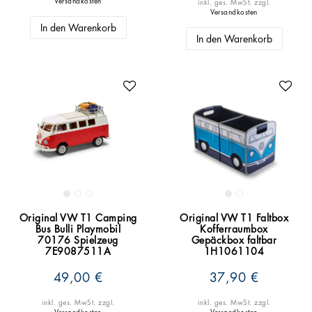
Versandkosten
inkl. ges. MwSt.
zzgl.
Versandkosten
In den Warenkorb
In den Warenkorb
Original VW T1 Camping
Original VW T1 Faltbox
Bus Bulli Playmobil
Kofferraumbox
70176 Spielzeug
Gepäckbox faltbar
7E9087511A
1H1061104
49,00 €
37,90 €
inkl. ges. MwSt.
zzgl.
inkl. ges. MwSt.
zzgl.
Versandkosten
Versandkosten