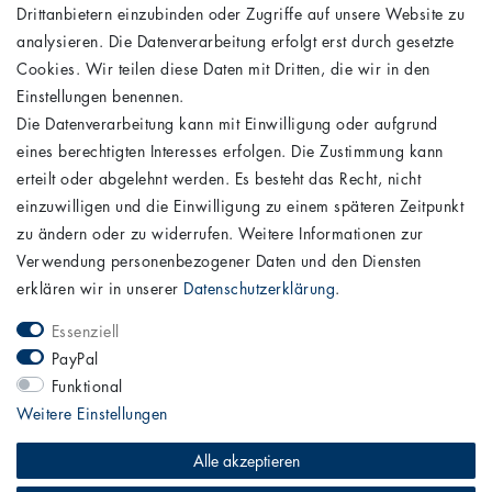
Daten­schutz­erklärung
Drittanbietern einzubinden oder Zugriffe auf unsere Website zu
AGB
analysieren. Die Datenverarbeitung erfolgt erst durch gesetzte
STAY CONNECTED
Cookies. Wir teilen diese Daten mit Dritten, die wir in den
Einstellungen benennen.
Die Datenverarbeitung kann mit Einwilligung oder aufgrund
eines berechtigten Interesses erfolgen. Die Zustimmung kann
UNSER VERSANDPARTNER
erteilt oder abgelehnt werden. Es besteht das Recht, nicht
einzuwilligen und die Einwilligung zu einem späteren Zeitpunkt
zu ändern oder zu widerrufen. Weitere Informationen zur
Verwendung personenbezogener Daten und den Diensten
erklären wir in unserer
Daten­schutz­erklärung
.
Essenziell
PayPal
Hahn Automobile GmbH & Co. KG, Fellbach
Funktional
Weitere Einstellungen
0711 5777-214
onlineshop@hahn-automobile.de
Alle akzeptieren
Montag - Freitag, 08:00 - 16:00