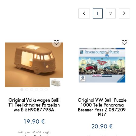
1
2
Original Volkswagen Bulli
Original VW Bulli Puzzle
T1 Teelichthalter Porzellan
1000 Teile Panorama
weiß 5H9087798A
Brenner Pass Z 087209
PUZ
19,90 €
20,90 €
inkl. ges. MwSt.
zzgl.