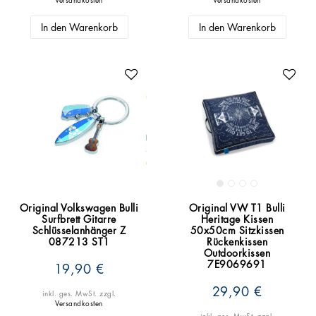
In den Warenkorb
In den Warenkorb
Original Volkswagen Bulli
Original VW T1 Bulli
Surfbrett Gitarre
Heritage Kissen
Schlüsselanhänger Z
50x50cm Sitzkissen
087213 ST1
Rückenkissen
Outdoorkissen
7E9069691
19,90 €
29,90 €
inkl. ges. MwSt.
zzgl.
Versandkosten
inkl. ges. MwSt.
zzgl.