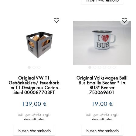
Original VW T1
Original Volkswagen Bulli
Getränkekiste/ Feuerkorb
Bus Emaille Becher " I ♥
im T1-Design aus Corten-
BUS" Becher
Stahl 000087703PT
7E0069601
139,00 €
19,00 €
inkl. ges. MwSt.
zzgl.
inkl. ges. MwSt.
zzgl.
Versandkosten
Versandkosten
In den Warenkorb
In den Warenkorb