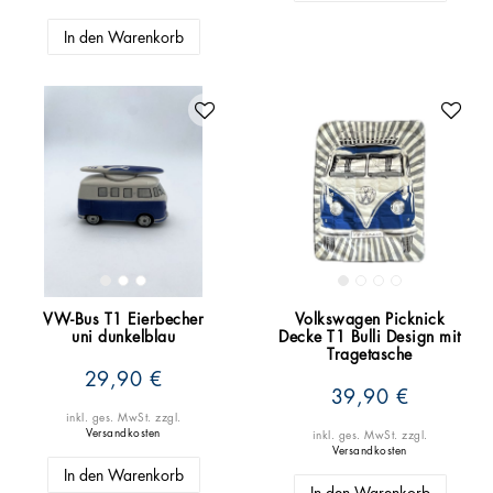
In den Warenkorb
VW-Bus T1 Eierbecher
Volkswagen Picknick
uni dunkelblau
Decke T1 Bulli Design mit
Tragetasche
29,90 €
39,90 €
inkl. ges. MwSt.
zzgl.
Versandkosten
inkl. ges. MwSt.
zzgl.
Versandkosten
In den Warenkorb
In den Warenkorb