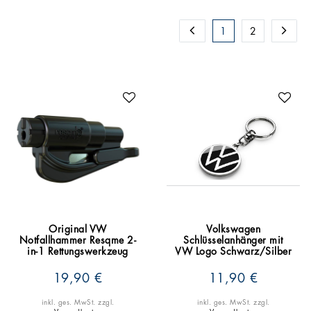
1
2
Original VW
Volkswagen
Notfallhammer Resqme 2-
Schlüsselanhänger mit
in-1 Rettungswerkzeug
VW Logo Schwarz/Silber
19,90 €
11,90 €
inkl. ges. MwSt.
zzgl.
inkl. ges. MwSt.
zzgl.